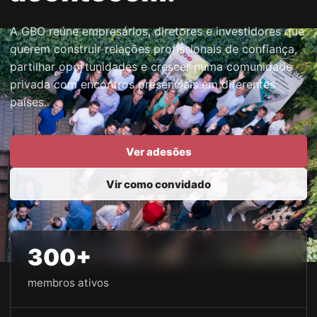
A GBO reúne empresários, diretores e investidores que
querem construir relações profissionais de confiança,
partilhar oportunidades e crescer numa comunidade
privada com encontros presenciais em diferentes
países.
Ver adesões
Vir como convidado
300+
membros ativos