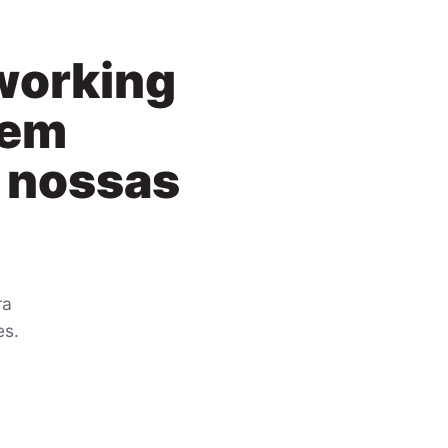
working
 em
s nossas
ra
es.