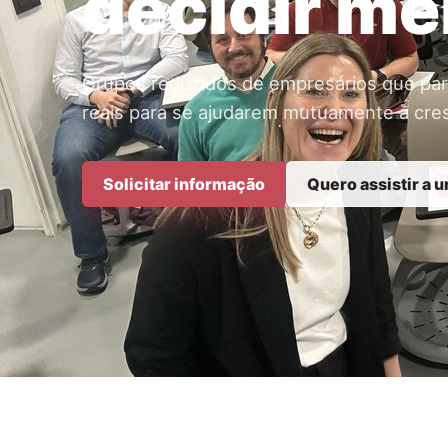
decidir me
Grupos reduzidos de empresários que part
reais para se ajudarem mutuamente a cres
Solicitar informação
Quero assistir a 