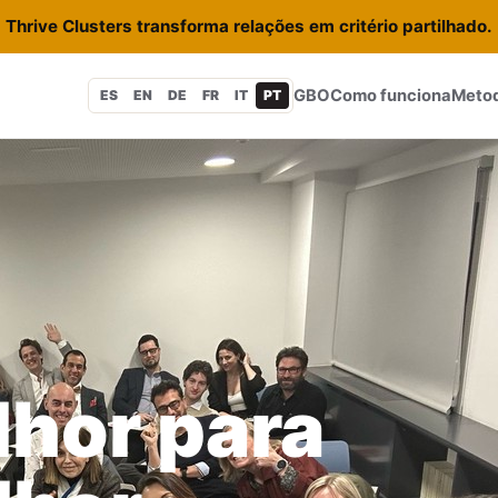
Thrive Clusters transforma relações em critério partilhado.
GBO
Como funciona
Metod
ES
EN
DE
FR
IT
PT
hor para