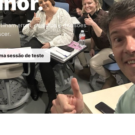
lhor.
ilham erros, desafios e decisões
cer.
uma sessão de teste